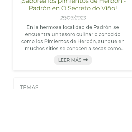
¡Saborea los pimientos de Herbón -
Padrón en O Secreto do Viño!
29/06/2023
En la hermosa localidad de Padrón, se
encuentra un tesoro culinario conocido
como los Pimientos de Herbón, aunque en
muchos sitios se conocen a secas como
Pimientos de Padrón. En nuestra tapería O
LEER MÁS
Secreto do Viño, llena de encanto y tradición,
te invitamos a deleitarte con uno de los
platos más emblemáticos de la región.
Estos pequeños tesoros verdes son
TEMAS
famosos en toda España por su sabor único
y su misterioso toque picante, unos sí y
Tapería
Restaurante
Vinos
TODA
4
7
1
otros no. En esta entrada, te llevaremos en
un viaje sensor...