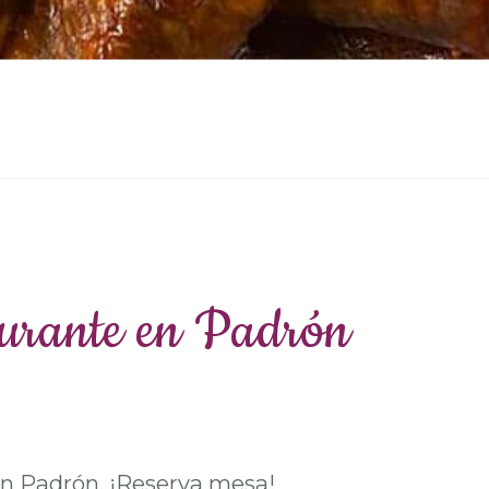
taurante en Padrón
en Padrón. ¡Reserva mesa!