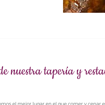
de nuestra tapería y res
omos el mejor lugar en el que comer y cenar 