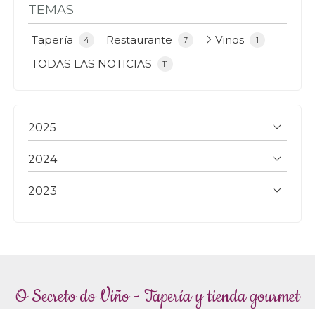
fascinante por el mundo del maridaje de
TEMAS
vinos y platos, para que disfrutes al máximo
de tus comidas en O Secreto. Además, en
Tapería
Restaurante
Vinos
4
7
1
nuestra tienda gourmet en Padrón ...
TODAS LAS NOTICIAS
11
2025
2024
2023
O Secreto do Viño - Tapería y tienda gourmet