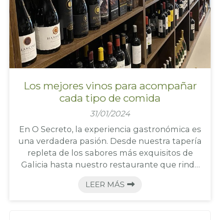
Los mejores vinos para acompañar
cada tipo de comida
31/01/2024
En O Secreto, la experiencia gastronómica es
una verdadera pasión. Desde nuestra tapería
repleta de los sabores más exquisitos de
Galicia hasta nuestro restaurante que rinde
homenaje a la auténtica tradición gallega,
LEER MÁS
sabemos que cada bocado es especial. Pero,
¿qué sería de una comida sin un buen vino?
En este blog, te llevaremos a un viaje